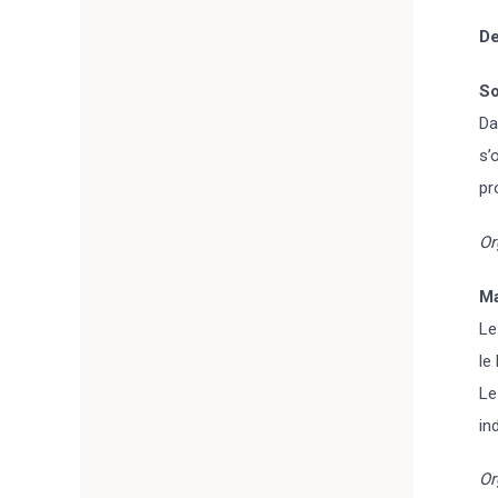
De
So
Da
s’
pr
Or
Ma
Le
le
Le
in
Or