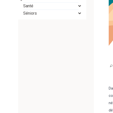
Santé
Séniors
Da
co
né
dé