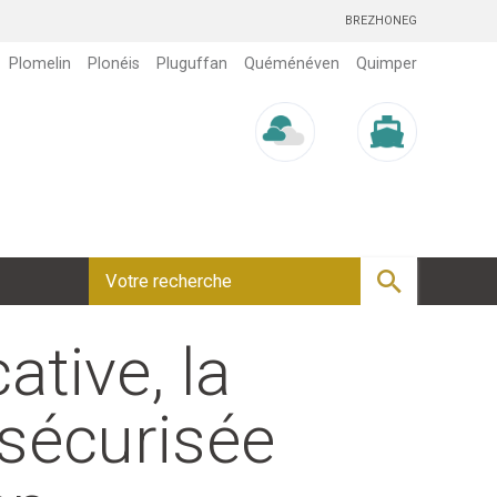
BREZHONEG
Plomelin
Plonéis
Pluguffan
Quéménéven
Quimper
Météo/UV
Marée
ative, la
 sécurisée