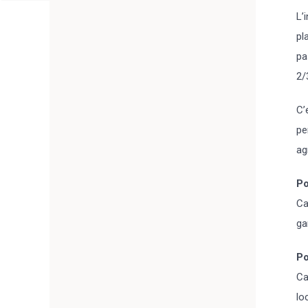
L’
pl
pa
2/
C’
pe
ag
Po
Ca
ga
Po
Ca
lo