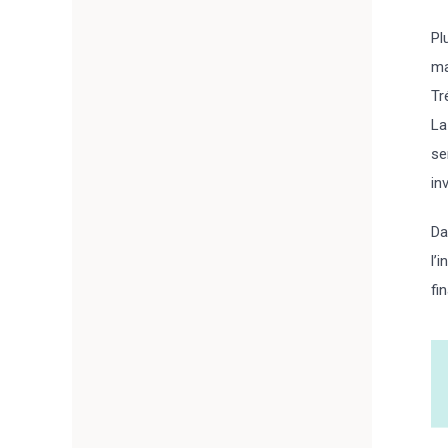
Pl
ma
Tr
La
se
in
Da
l’
fi