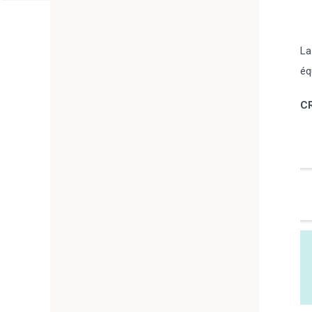
La
éq
C