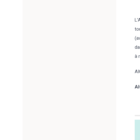
L’
to
(a
da
à 
AI
A