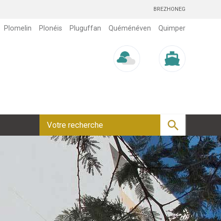
BREZHONEG
Plomelin
Plonéis
Pluguffan
Quéménéven
Quimper
Météo/UV
Marée