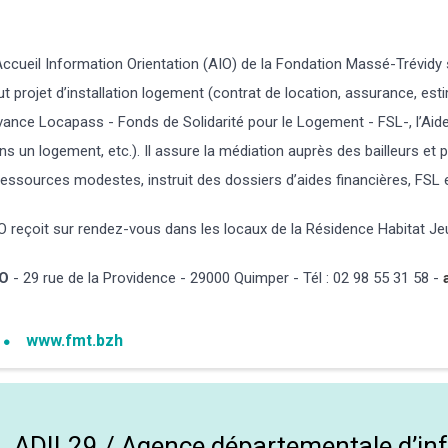
Accueil Information Orientation (AIO) de la Fondation Massé-Trévidy 
ut projet d’installation logement (contrat de location, assurance, esti
vance Locapass - Fonds de Solidarité pour le Logement - FSL-, l’Aid
ns un logement, etc.). Il assure la médiation auprès des bailleurs e
ressources modestes, instruit des dossiers d’aides financières, FSL 
O reçoit sur rendez-vous dans les locaux de la Résidence Habitat Je
IO
- 29 rue de la Providence - 29000 Quimper - Tél : 02 98 55 31 58 -
www.fmt.bzh
ADIL29 / Agence départementale d’inf