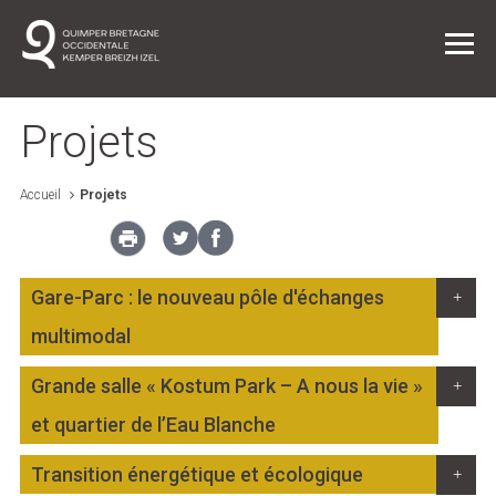
Projets
Accueil
Projets
Vie quotidienne
Entreprendre dans l'agglo
Gare-Parc : le nouveau pôle d'échanges
multimodal
L'agglo / L'institution
Grande salle « Kostum Park – A nous la vie »
Projets
et quartier de l’Eau Blanche
Transition énergétique et écologique