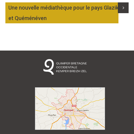
Une nouvelle médiathèque pour le pays Glazik
Marée
Météo/UV
Webcam
Select Language
▼
et Quéménéven
BREZHONEG