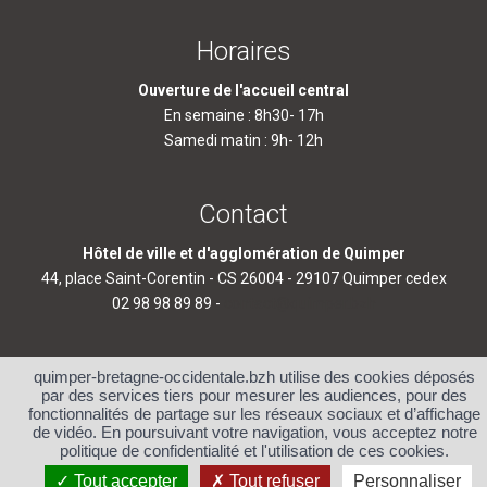
Horaires
Ouverture de l'accueil central
En semaine : 8h30- 17h
Samedi matin : 9h- 12h
Contact
Hôtel de ville et d'agglomération de Quimper
44, place Saint-Corentin - CS 26004 - 29107 Quimper cedex
02 98 98 89 89 -
contact@quimper.bzh
quimper-bretagne-occidentale.bzh utilise des cookies déposés
par des services tiers pour mesurer les audiences, pour des
fonctionnalités de partage sur les réseaux sociaux et d’affichage
Accueil
Plan du site
de vidéo. En poursuivant votre navigation, vous acceptez notre
politique de confidentialité et l'utilisation de ces cookies.
Protection des données et
Mentions légales et crédits
gestion des cookies
Tout accepter
Tout refuser
Personnaliser