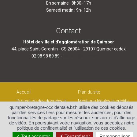
En semaine : 8h30- 17h
Samedi matin : 9h- 12h
Contact
Hôtel de ville et d'agglomération de Quimper
44, place Saint-Corentin - CS 26004 - 29107 Quimper cedex
02 98 98 89 89 -
contact@quimper.bzh
Accueil
Plan du site
Protection des données et
Mentions légales et crédits
gestion des cookies
quimper-bretagne-occidentale.bzh utilise des cookies déposés
Contact
par des services tiers pour mesurer les audiences, pour des
fonctionnalités de partage sur les réseaux sociaux et d’affichage
de vidéo. En poursuivant votre navigation, vous acceptez notre
politique de confidentialité et l'utilisation de ces cookies.
Tout accepter
Tout refuser
Personnaliser