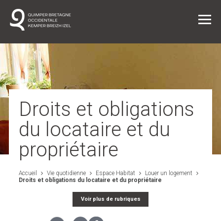
Vie quotidienne
Droits et obligations
du locataire et du
Entreprendre dans l'agglo
propriétaire
L'agglo / L'institution
Accueil
Vie quotidienne
Espace Habitat
Louer un logement
Droits et obligations du locataire et du propriétaire
Projets
Voir plus de rubriques