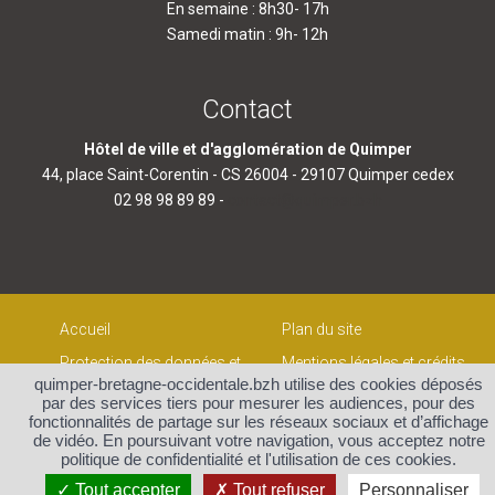
En semaine : 8h30- 17h
Samedi matin : 9h- 12h
Contact
Hôtel de ville et d'agglomération de Quimper
44, place Saint-Corentin - CS 26004 - 29107 Quimper cedex
02 98 98 89 89 -
contact@quimper.bzh
Accueil
Plan du site
Protection des données et
Mentions légales et crédits
gestion des cookies
quimper-bretagne-occidentale.bzh utilise des cookies déposés
Contact
par des services tiers pour mesurer les audiences, pour des
fonctionnalités de partage sur les réseaux sociaux et d’affichage
de vidéo. En poursuivant votre navigation, vous acceptez notre
politique de confidentialité et l'utilisation de ces cookies.
Tout accepter
Tout refuser
Personnaliser