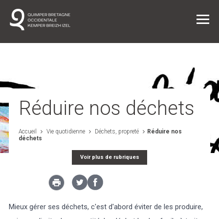
Vie quotidienne
Réduire nos déchets
Entreprendre dans l'agglo
Accueil
Vie quotidienne
Déchets, propreté
Réduire nos
déchets
L'agglo / L'institution
Voir plus de rubriques
Projets
Mieux gérer ses déchets, c'est d'abord éviter de les produire,