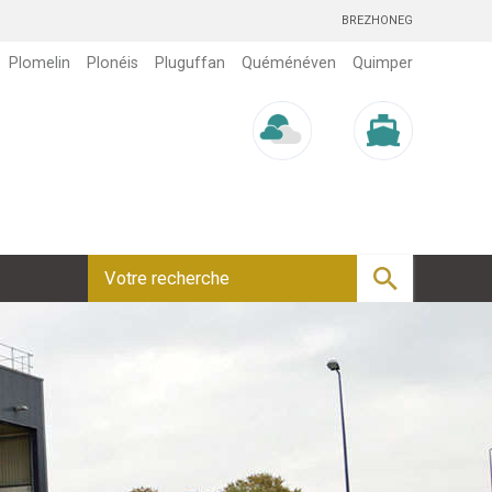
BREZHONEG
Plomelin
Plonéis
Pluguffan
Quéménéven
Quimper
Météo/UV
Marée