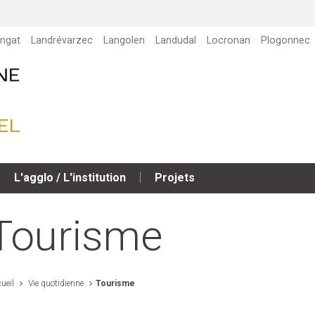
ngat
Landrévarzec
Langolen
Landudal
Locronan
Plogonnec
L'agglo / L'institution
Projets
Tourisme
ueil
Vie quotidienne
Tourisme