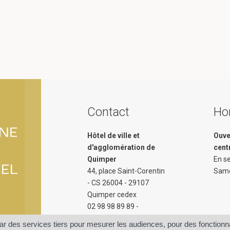
Contact
Hor
Hôtel de ville et
Ouve
d'agglomération de
cent
Quimper
En s
44, place Saint-Corentin
Same
- CS 26004 - 29107
Quimper cedex
02 98 98 89 89 -
contact@quimper.bzh
r des services tiers pour mesurer les audiences, pour des fonctionnal