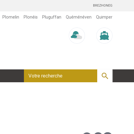
BREZHONEG
Plomelin
Plonéis
Pluguffan
Quéménéven
Quimper
Météo/UV
Marée