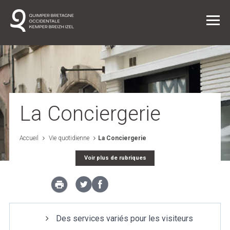
Vie quotidienne
La Conciergerie
Entreprendre dans l'agglo
Accueil
Vie quotidienne
La Conciergerie
Voir plus de rubriques
L'agglo / L'institution
Projets
Des services variés pour les visiteurs