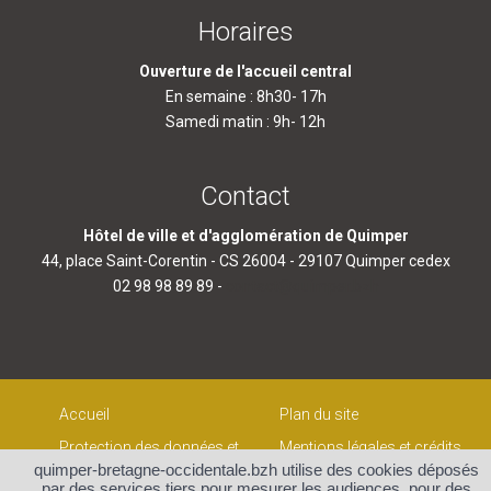
Horaires
Ouverture de l'accueil central
En semaine : 8h30- 17h
Samedi matin : 9h- 12h
Contact
Hôtel de ville et d'agglomération de Quimper
44, place Saint-Corentin - CS 26004 - 29107 Quimper cedex
02 98 98 89 89 -
contact@quimper.bzh
Accueil
Plan du site
Protection des données et
Mentions légales et crédits
gestion des cookies
quimper-bretagne-occidentale.bzh utilise des cookies déposés
Contact
par des services tiers pour mesurer les audiences, pour des