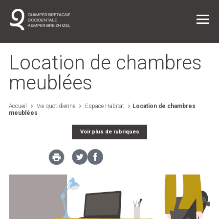
Location de chambres
meublées
Vie quotidienne
Accueil
Vie quotidienne
Espace Habitat
Location de chambres
meublées
Entreprendre dans l'agglo
Voir plus de rubriques
L'agglo / L'institution
Projets