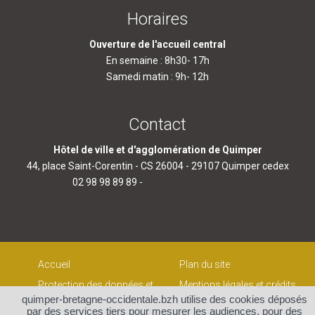
Horaires
Ouverture de l'accueil central
En semaine : 8h30- 17h
Samedi matin : 9h- 12h
Contact
Hôtel de ville et d'agglomération de Quimper
44, place Saint-Corentin - CS 26004 - 29107 Quimper cedex
02 98 98 89 89 -
contact@quimper.bzh
Accueil
Plan du site
Protection des données et
Mentions légales et crédits
gestion des cookies
quimper-bretagne-occidentale.bzh utilise des cookies déposés
Contact
par des services tiers pour mesurer les audiences, pour des