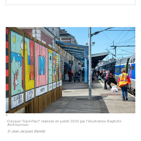
Marée
Météo/UV
Webcam
Select Language
▼
BREZHONEG
Fresque "Gare-Parc" réalisée en juillet 2020 par l'illustrateur Baptiste
Alchourroun
© Jean-Jacques Banide