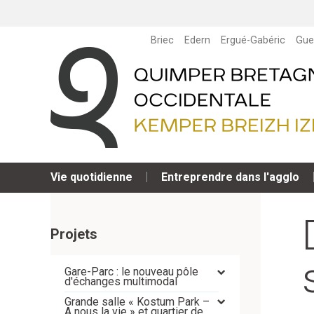
Briec
Edern
Ergué-Gabéric
Gue
Vie quotidienne
Entreprendre dans l'agglo
Projets
Gare-Parc : le nouveau pôle
d'échanges multimodal
Grande salle « Kostum Park –
A nous la vie » et quartier de