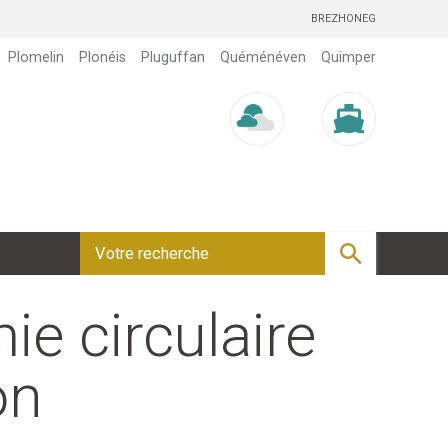
BREZHONEG
Plomelin
Plonéis
Pluguffan
Quéménéven
Quimper
Météo/UV
Marée
ie circulaire
on