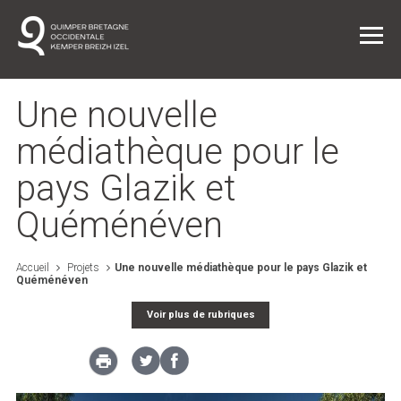
Une nouvelle
médiathèque pour le
pays Glazik et
Vie quotidienne
Quéménéven
Entreprendre dans l'agglo
Accueil
Projets
Une nouvelle médiathèque pour le pays Glazik et
Quéménéven
L'agglo / L'institution
Voir plus de rubriques
Projets