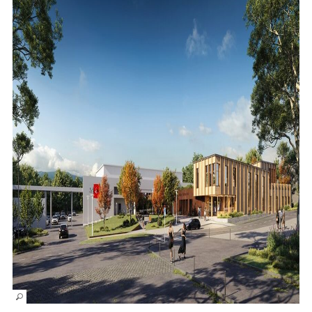
Marée
Météo/UV
Webcam
Select Language
▼
BREZHONEG