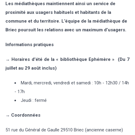
Les médiathèques maintiennent ainsi un service de
proximité aux usagers habituels et habitants de la
commune et du territoire. L’équipe de la médiathèque de
Briec poursuit les relations avec un maximum d’usagers.
Informations pratiques
→
Horaires d'été de la
«
biblioth
è
que Eph
é
m
è
re
» (
Du 7
juillet au 29 août inclus)
Mardi, mercredi, vendredi et samedi : 10h - 12h30 / 14h
- 17h
Jeudi : fermé
→
Coordonnées
51 rue du Général de Gaulle 29510 Briec (ancienne caserne)