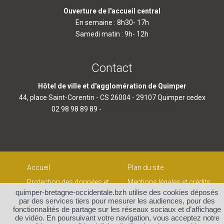
Ouverture de l'accueil central
En semaine : 8h30- 17h
Samedi matin : 9h- 12h
Contact
Hôtel de ville et d'agglomération de Quimper
44, place Saint-Corentin - CS 26004 - 29107 Quimper cedex
02 98 98 89 89 -
contact@quimper.bzh
Accueil
Plan du site
Protection des données et
Mentions légales et crédits
gestion des cookies
quimper-bretagne-occidentale.bzh utilise des cookies déposés
Contact
par des services tiers pour mesurer les audiences, pour des
fonctionnalités de partage sur les réseaux sociaux et d’affichage
de vidéo. En poursuivant votre navigation, vous acceptez notre