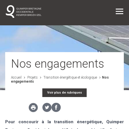
Vie quotidienne
Nos engagements
Entreprendre dans l'agglo
Accueil
Projets
Transition énergétique et écologique
Nos
engagements
L'agglo / L'institution
Voir plus de rubriques
Projets
Pour concourir à la transition énergétique, Quimper