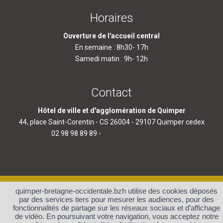
Horaires
Ouverture de l'accueil central
En semaine : 8h30- 17h
Samedi matin : 9h- 12h
Contact
Hôtel de ville et d'agglomération de Quimper
44, place Saint-Corentin - CS 26004 - 29107 Quimper cedex
02 98 98 89 89 -
contact@quimper.bzh
quimper-bretagne-occidentale.bzh utilise des cookies déposés
Accueil
Plan du site
par des services tiers pour mesurer les audiences, pour des
Protection des données et
Mentions légales et crédits
fonctionnalités de partage sur les réseaux sociaux et d’affichage
gestion des cookies
de vidéo. En poursuivant votre navigation, vous acceptez notre
Contact