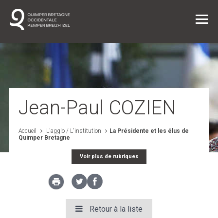
Vie quotidienne
Jean-Paul COZIEN
Entreprendre dans l'agglo
Accueil
L'agglo / L'institution
La Présidente et les élus de
Quimper Bretagne
L'agglo / L'institution
Voir plus de rubriques
Projets
Retour à la liste