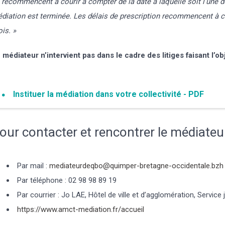
s recommencent à courir à compter de la date à laquelle soit l'une d
diation est terminée. Les délais de prescription recommencent à cou
is. »
 médiateur n’intervient pas dans le cadre des litiges faisant l’o
Instituer la médiation dans votre collectivité - PDF
our contacter et rencontrer le médiateu
Par mail :
mediateurdeqbo@quimper-bretagne-occidentale.bzh
Par téléphone :
02 98 98 89 19
Par courrier :
Jo LAE, Hôtel de ville et d’agglomération, Servic
https://www.amct-mediation.fr/accueil