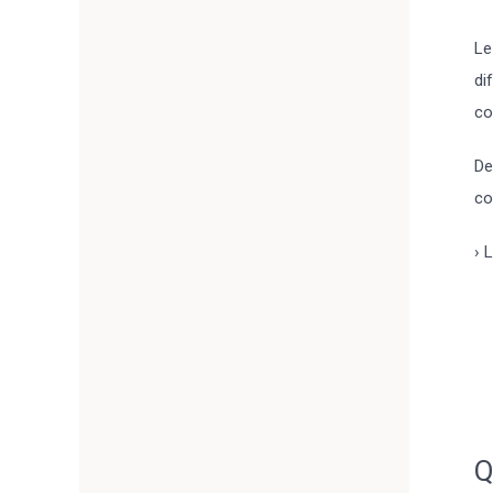
Le
di
co
De
co
› 
Q