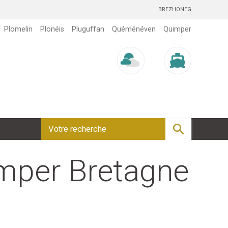
BREZHONEG
Plomelin
Plonéis
Pluguffan
Quéménéven
Quimper
Météo/UV
Marée
mper Bretagne