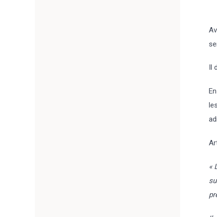
Av
se
Il
En
le
ad
Ar
« 
su
pr