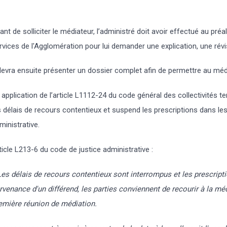
ant de solliciter le médiateur, l’administré doit avoir effectué au p
rvices de l'Agglomération pour lui demander une explication, une révisi
 devra ensuite présenter un dossier complet afin de permettre au médi
 application de l’article L1112-24 du code général des collectivités ter
s délais de recours contentieux et suspend les prescriptions dans les 
ministrative.
ticle L213-6 du code de justice administrative :
Les délais de recours contentieux sont interrompus et les prescrip
rvenance d'un différend, les parties conviennent de recourir à la méd
emière réunion de médiation.