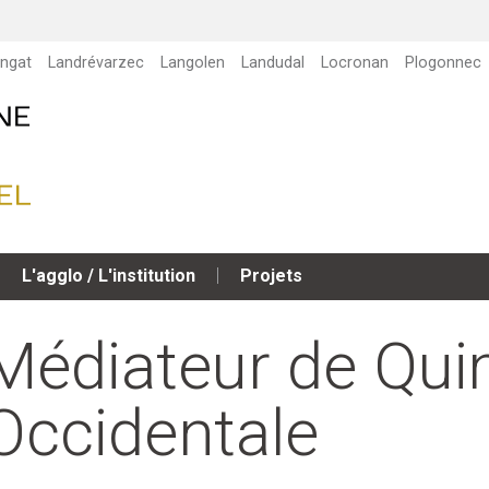
ngat
Landrévarzec
Langolen
Landudal
Locronan
Plogonnec
L'agglo / L'institution
Projets
Médiateur de Qui
Occidentale