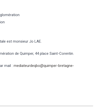
gglomération
ion
tale est monsieur Jo LAE.
omération de Quimper, 44 place Saint-Corentin.
r mail :
mediateurdeqbo@quimper-bretagne-