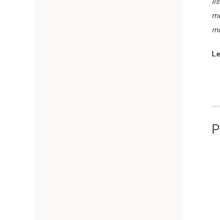
Il
mé
mo
Le
P