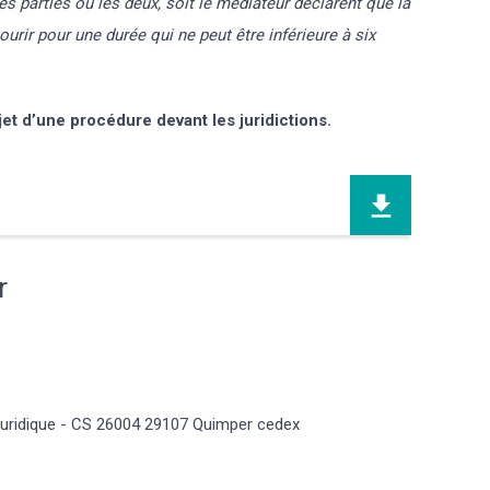
es parties ou les deux, soit le médiateur déclarent que la
rir pour une durée qui ne peut être inférieure à six
bjet d’une procédure devant les juridictions.
r
e juridique - CS 26004 29107 Quimper cedex