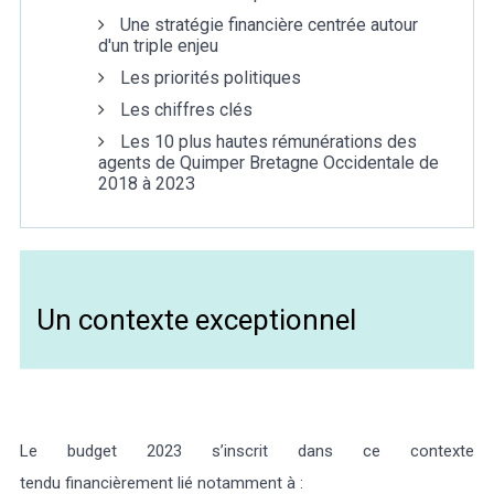
Une stratégie financière centrée autour
d'un triple enjeu
Marée
Météo/UV
Webcam
Select Language
▼
Les priorités politiques
BREZHONEG
Les chiffres clés
Les 10 plus hautes rémunérations des
agents de Quimper Bretagne Occidentale de
2018 à 2023
Un contexte exceptionnel
Le budget 2023 s’inscrit dans ce contexte
tendu financièrement lié notamment à :