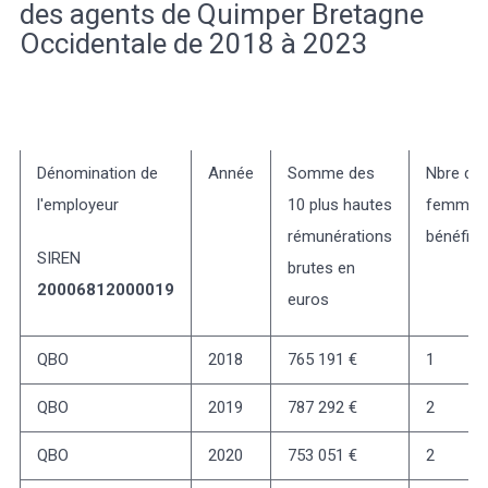
des agents de Quimper Bretagne
Occidentale de 2018 à 2023
Dénomination de
Année
Somme des
Nbre de
l'employeur
10 plus hautes
femmes
rémunérations
bénéfici
SIREN
brutes en
20006812000019
euros
QBO
2018
765 191 €
1
QBO
2019
787 292 €
2
QBO
2020
753 051 €
2