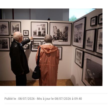
Marée
Météo/UV
Webcam
Select Language
▼
BREZHONEG
Publié le : 08/07/2026 - Mis à jour le 08/07/2026 à 09:40