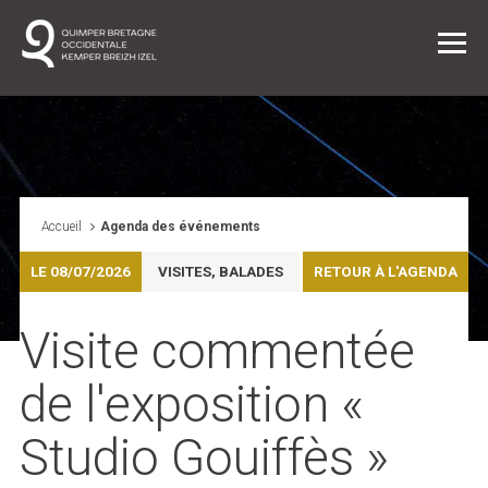
Vie quotidienne
Accueil
Agenda des événements
LE 08/07/2026
VISITES, BALADES
RETOUR À L'AGENDA
Entreprendre dans l'agglo
Visite commentée
L'agglo / L'institution
de l'exposition «
Projets
Studio Gouiffès »