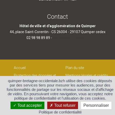
Contact
Hôtel de ville et d'agglomération de Quimper
44, place Saint-Corentin - CS 26004 - 29107 Quimper cedex
02 98 98 89 89 -
contact@quimper.bzh
Accueil
Plan du site
Protection des données et
Mentions légales et crédits
gestion des cookies
quimper-bretagne-occidentale.bzh utilise des cookies déposés
Contact
par des services tiers pour mesurer les audiences, pour des
fonctionnalités de partage sur les réseaux sociaux et d’affichage
de vidéo. En poursuivant votre navigation, vous acceptez notre
politique de confidentialité et l'utilisation de ces cookies.
Tout accepter
Tout refuser
Personnaliser
Politique de confidentialité