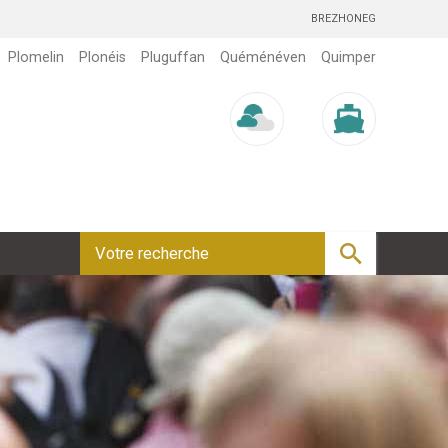
BREZHONEG
Plomelin
Plonéis
Pluguffan
Quéménéven
Quimper
Météo/UV
Marée