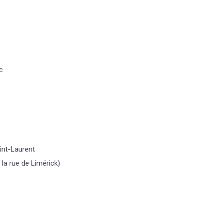
c
int-Laurent
 la rue de Limérick)