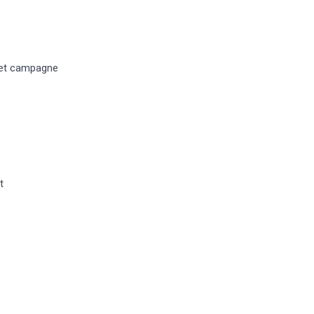
e et campagne
t