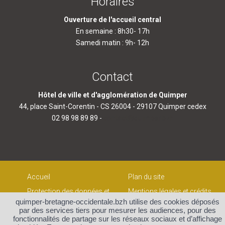
Horaires
Ouverture de l'accueil central
En semaine : 8h30- 17h
Samedi matin : 9h- 12h
Contact
Hôtel de ville et d'agglomération de Quimper
44, place Saint-Corentin - CS 26004 - 29107 Quimper cedex
02 98 98 89 89 -
contact@quimper.bzh
Accueil
Plan du site
Protection des données et
Mentions légales et crédits
gestion des cookies
quimper-bretagne-occidentale.bzh utilise des cookies déposés
Contact
par des services tiers pour mesurer les audiences, pour des
fonctionnalités de partage sur les réseaux sociaux et d’affichage