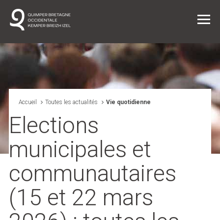
Vie quotidienne
Accueil
Toutes les actualités
Vie quotidienne
Elections
Entreprendre dans l'agglo
municipales et
L'agglo / L'institution
communautaires
Projets
(15 et 22 mars