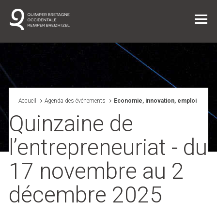
Vie quotidienne
Accueil
Agenda des événements
Economie, innovation, emploi
Quinzaine de
Entreprendre dans l'agglo
l’entrepreneuriat - du
L'agglo / L'institution
17 novembre au 2
Projets
décembre 2025