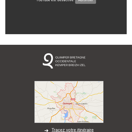
Marée
Météo/UV
Webcam
Select Language
▼
BREZHONEG
Tracez votre itinéraire