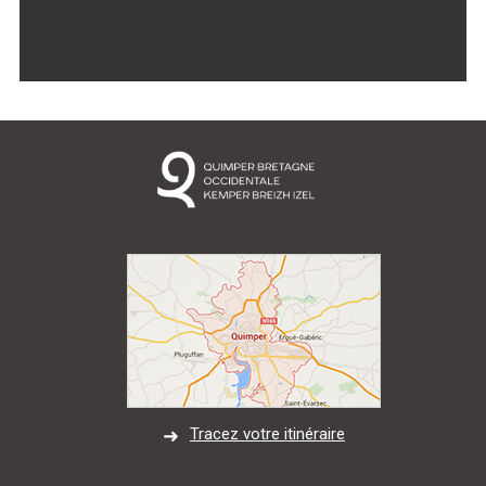
Marée
Météo/UV
Webcam
Select Language
▼
BREZHONEG
Tracez votre itinéraire