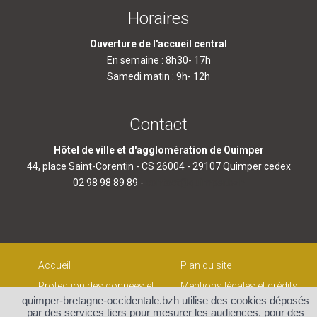
Horaires
Ouverture de l'accueil central
En semaine : 8h30- 17h
Samedi matin : 9h- 12h
Contact
Hôtel de ville et d'agglomération de Quimper
44, place Saint-Corentin - CS 26004 - 29107 Quimper cedex
02 98 98 89 89 -
contact@quimper.bzh
Accueil
Plan du site
Protection des données et
Mentions légales et crédits
gestion des cookies
quimper-bretagne-occidentale.bzh utilise des cookies déposés
Contact
par des services tiers pour mesurer les audiences, pour des