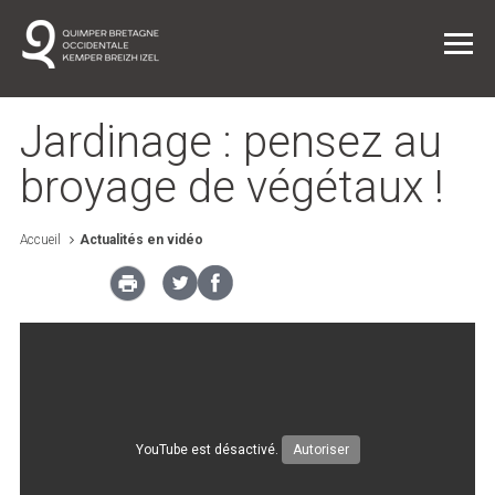
Jardinage : pensez au
broyage de végétaux !
Vie quotidienne
Accueil
Actualités en vidéo
Entreprendre dans l'agglo
L'agglo / L'institution
Projets
YouTube est désactivé.
Autoriser