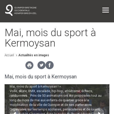
Mai, mois du sport à
Kermoysan
Vie quotidienne
Accueil
Actualités en images
Entreprendre dans l'agglo
Mai, mois du sport à Kermoysan
L'agglo / L'institution
Retour en images sur les animations sportives de l’événement «
Mai, mois du sport à Kermoysan ! ».
Voile, skate, BMX, escalade, hip-hop, athlétisme, échecs,
Projets
randonnées... Près de 50 animations ont été proposées tout au
long du mois de mai aux enfants du quartier grâce à la
mobilisation de la ville de Quimper et de ses partenaires.
Organisées sur les temps scolaires, périscolaires et de loisirs,
ces activités s'inscrivent dans le cadre du Projet éducatif local et