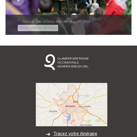
Marée
Météo/UV
Webcam
Select Language
▼
Festival "Les enfants sont des princes" 2025
BREZHONEG
Photo : Pascal Perennec
Tracez votre itinéraire